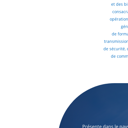
et des b
consacr
opération
gén
de forma
transmissio
de sécurité, 
de comm
Présente dans le pays