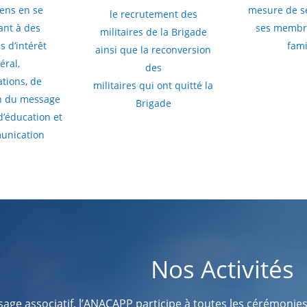
iens en se
mesure de s
le recrutement des
ant à des
ses membre
militaires de la Brigade
s d’intérêt
fami
ainsi que la reconversion
éral,
des
tions, de
militaires qui ont quitté la
n du message
Brigade
d’éducation et
unication
Nos Activités
age associatif, l’ANACAPP participe à toutes les cérémonies