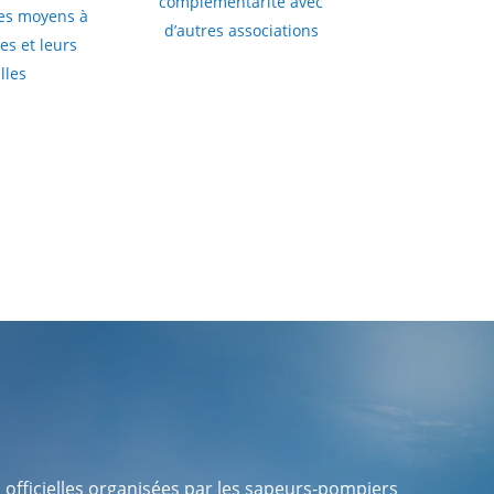
complémentarité avec
es moyens à
d’autres associations
s et leurs
lles
 officielles organisées par les sapeurs-pompiers